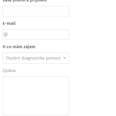
Vaše Jméno a příjmení
E-mail
O co mám zájem
Zpráva